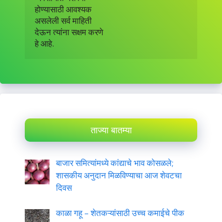
होण्यासाठी आवश्यक

असलेली सर्व माहिती

देऊन त्यांना सक्षम करणे

हे आहे.
ताज्या बातम्या
बाजार समित्यांमध्ये कांद्याचे भाव कोसळले;
शासकीय अनुदान मिळविण्याचा आज शेवटचा
दिवस
काळा गहू – शेतकऱ्यांसाठी उच्च कमाईचे पीक