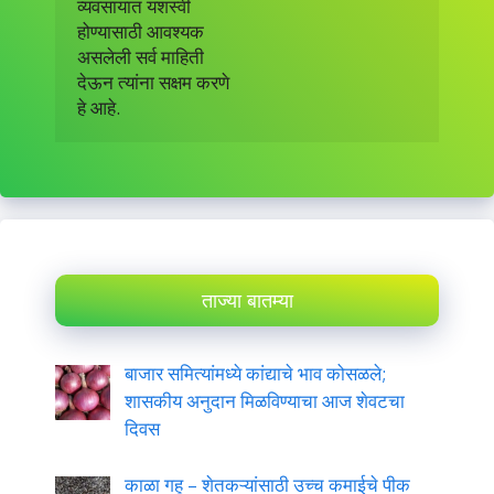
व्यवसायात यशस्वी

होण्यासाठी आवश्यक

असलेली सर्व माहिती

देऊन त्यांना सक्षम करणे

हे आहे.
ताज्या बातम्या
बाजार समित्यांमध्ये कांद्याचे भाव कोसळले;
शासकीय अनुदान मिळविण्याचा आज शेवटचा
दिवस
काळा गहू – शेतकऱ्यांसाठी उच्च कमाईचे पीक