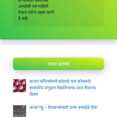
होण्यासाठी आवश्यक

असलेली सर्व माहिती

देऊन त्यांना सक्षम करणे

हे आहे.
ताज्या बातम्या
बाजार समित्यांमध्ये कांद्याचे भाव कोसळले;
शासकीय अनुदान मिळविण्याचा आज शेवटचा
दिवस
काळा गहू – शेतकऱ्यांसाठी उच्च कमाईचे पीक