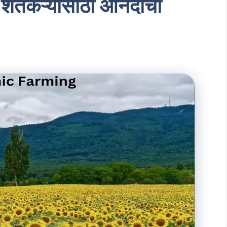
 शेतकऱ्यांसाठी आनंदाची