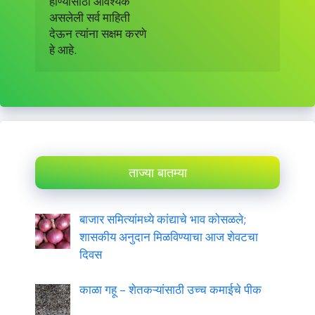
होण्यासाठी आवश्यक

असलेली सर्व माहिती

देऊन त्यांना सक्षम करणे

हे आहे.
ताज्या बातम्या
बाजार समित्यांमध्ये कांद्याचे भाव कोसळले;
शासकीय अनुदान मिळविण्याचा आज शेवटचा
दिवस
काळा गहू – शेतकऱ्यांसाठी उच्च कमाईचे पीक