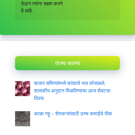
देऊन त्यांना सक्षम करणे

हे आहे.
ताज्या बातम्या
बाजार समित्यांमध्ये कांद्याचे भाव कोसळले;
शासकीय अनुदान मिळविण्याचा आज शेवटचा
दिवस
काळा गहू – शेतकऱ्यांसाठी उच्च कमाईचे पीक